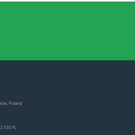
rzów, Poland
52 535 PL