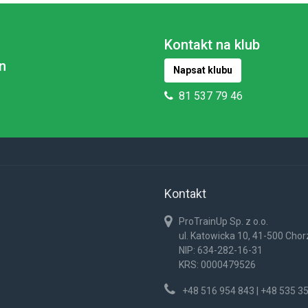
Kontakt na klub
n
Napsat klubu
81 537 79 46
Kontakt
ProTrainUp Sp. z o.o.
ul. Katowicka 10, 41-500 Cho
NIP: 634-282-16-31
KRS: 0000479526
+48 516 954 843 | +48 535 3