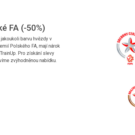
ké FA (-50%)
 jakoukoli barvu hvězdy v
emií Polského FA, mají nárok
TrainUp. Pro získání slevy
avíme zvýhodněnou nabídku.