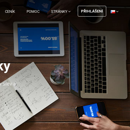
PŘIHLÁŠENÍ
CENÍK
POMOC
STRÁNKY
ky
 slev a