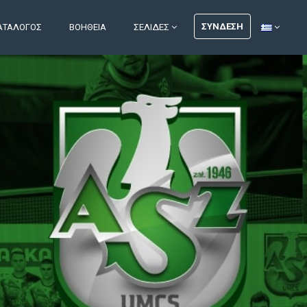
ΣΎΝΔΕΣΗ
ΑΤΆΛΟΓΟΣ
ΒΟΉΘΕΙΑ
ΣΕΛΊΔΕΣ