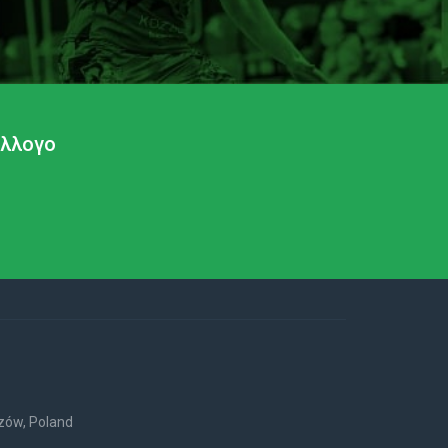
ύλλογο
rzów, Poland