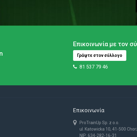
Επικοινωνία με τον σ
n
Γράψτε στον σύλλογο
81 537 79 46
Επικοινωνία
ProTrainUp Sp. z o.o.
ul. Katowicka 10, 41-500 Cho
NIP: 634-282-16-31