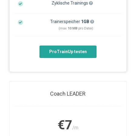
Zyklische Trainings
Trainerspeicher
1GB
(max
10 MB
pro Datei)
ProTrainUp testen
Coach LEADER
€7
/m