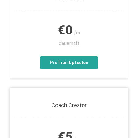
€0
/m
dauerhaft
ProTrainUp testen
Coach Creator
€5