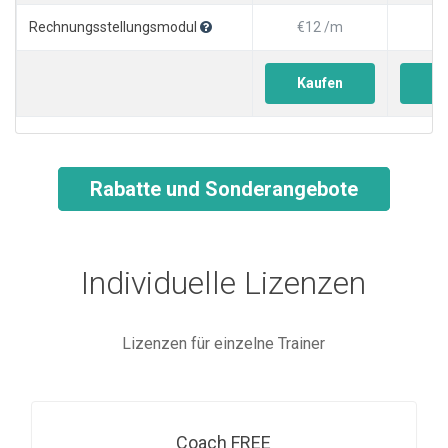
Rechnungsstellungsmodul
€12 /m
€1
Kaufen
Ka
Rabatte und Sonderangebote
Individuelle Lizenzen
Lizenzen für einzelne Trainer
Coach FREE