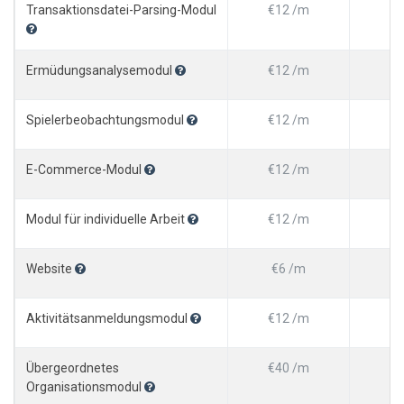
Transaktionsdatei-Parsing-Modul
€12 /m
€1
Ermüdungsanalysemodul
€12 /m
€1
Spielerbeobachtungsmodul
€12 /m
€1
E-Commerce-Modul
€12 /m
€1
Modul für individuelle Arbeit
€12 /m
€1
Website
€6 /m
€
Aktivitätsanmeldungsmodul
€12 /m
€1
Übergeordnetes
€40 /m
€4
Organisationsmodul