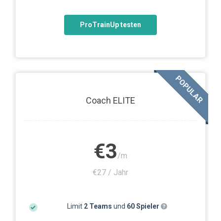
ProTrainUp testen
POPULAR
Coach ELITE
€3
/m
€27 / Jahr
Limit
2 Teams
und
60 Spieler