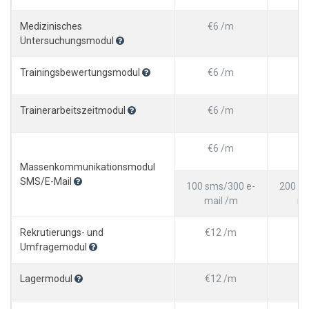
Medizinisches
€6 /m
Untersuchungsmodul
Trainingsbewertungsmodul
€6 /m
Trainerarbeitszeitmodul
€6 /m
€
€6 /m
€
Massenkommunikationsmodul
SMS/E-Mail
100 sms/300 e-
200 sm
mail /m
ma
Rekrutierungs- und
€12 /m
€1
Umfragemodul
Lagermodul
€12 /m
€1