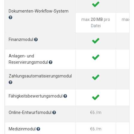
Dokumenten-Workflow-System
max
20 MB
pro
max
3
Datei
D
Finanzmodul
Anlagen- und
Reservierungsmodul
Zahlungsautomatisierungsmodul
Fähigkeitsbewertungsmodul
Online-Entwurfsmodul
€6 /m
Medizinmodul
€6 /m