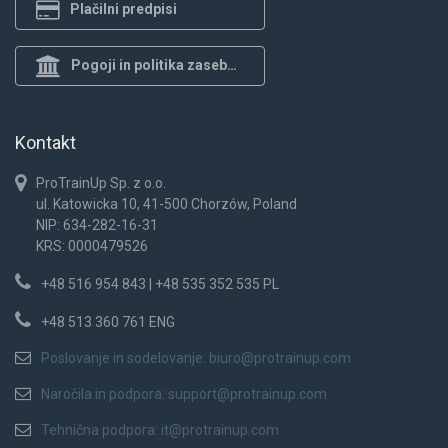
Plačilni predpisi
Pogoji in politika zasebnosti
Kontakt
ProTrainUp Sp. z o.o.
ul. Katowicka 10, 41-500 Chorzów, Poland
NIP: 634-282-16-31
KRS: 0000479526
+48 516 954 843 | +48 535 352 535 PL
+48 513 360 761 ENG
Poslovanje in sodelovanje:
biuro@protrainup.com
Naročila in podpora:
support@protrainup.com
Tehnična podpora:
it@protrainup.com